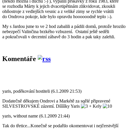
(někdo možná i duchů :-) ), vypálili prskavky z roku 1983, které
se rozhodla Márty k jejich dvacetipětinám zlikvidovat, zkoukli
ohňostroje z vedlejších vesnic a z veliké zimy se rychle vrátili
do Ondrova pokoje, kde bylo opravdu hoooooodně teplo :-).
My s Jardou jsme to ve 2 hod zabalili a pádili domů, protože hrozilo
nebezpečí Valinčina brzkého vzbuzení. Ostatní ještě seděli
a pokračovali v decentní zábavě do 3 hodin a pak taky zalehli.
Komentáře
yaris
,
poděkování hostiteli
(6.1.2009 21:53)
Dodatečně děkujem Ondrovi a Markétě za sqělé připravené
SILVESTROVSKÉ zázemí. Díííííky Yaris
+ Kely
yaris
,
without name
(6.1.2009 21:44)
Tak do třetice...Konečně se podařilo okomentovat i nejčerstvější