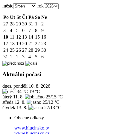
měsíc
rok
Po
Út
St
Čt
Pá
So
Ne
27
28
29
30
31
1
2
3
4
5
6
7
8
9
10
11
12
13
14
15
16
17
18
19
20
21
22
23
24
25
26
27
28
29
30
31
1
2
3
4
5
6
Aktuální počasí
dnes, pondělí 10. 8. 2026
34 °C
19 °C
úterý
11. 8.
25/15 °C
středa
12. 8.
25/12 °C
čtvrtek
13. 8.
27/13 °C
Obecné odkazy
www.hlucinsko.tv
www.hlucinsko.cz