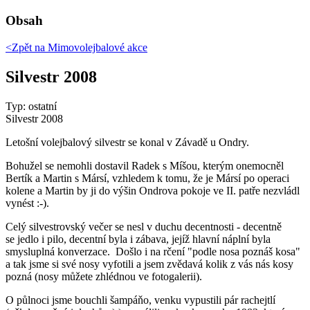
Obsah
<Zpět na
Mimovolejbalové akce
Silvestr 2008
Typ: ostatní
Silvestr 2008
Letošní volejbalový silvestr se konal v Závadě u Ondry.
Bohužel se nemohli dostavil Radek s Míšou, kterým onemocněl
Bertík a Martin s Mársí, vzhledem k tomu, že je Mársí po operaci
kolene a Martin by ji do výšin Ondrova pokoje ve II. patře nezvládl
vynést :-).
Celý silvestrovský večer se nesl v duchu decentnosti - decentně
se jedlo i pilo, decentní byla i zábava, jejíž hlavní náplní byla
smysluplná konverzace. Došlo i na rčení "podle nosa poznáš kosa"
a tak jsme si své nosy vyfotili a jsem zvědavá kolik z vás nás kosy
pozná (nosy můžete zhlédnou ve fotogalerii).
O půlnoci jsme bouchli šampáňo, venku vypustili pár rachejtlí