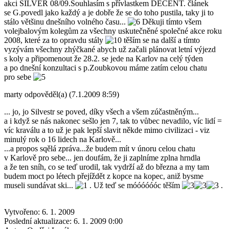
akci SILVER 08/09.Souhlasím s přívlastkem DECENT. článek
se G.povedl jako každý a je dobře že se do toho pustila, taky ji to
stálo většinu dnešního volného času...
Děkuji tímto všem
volejbalovým kolegům za všechny uskutečněné společné akce roku
2008, které za to opravdu stály
těším se na další a tímto
vyzývám všechny zhýčkané abych už začali plánovat letní výjezd
s koly a připomenout že 28.2. se jede na Karlov na celý týden
a po dnešní konzultaci s p.Zoubkovou máme zatím celou chatu
pro sebe
marty
odpověděl(a)
(7.1.2009 8:59)
... jo, jo Silvestr se poved, díky všech a všem zúčastněným...
a i když se nás nakonec sešlo jen 7, tak to vůbec nevadilo, víc lidí =
víc kraválu a to už je pak lepší slavit někde mimo civilizaci - viz
minulý rok o 16 lidech na Karlově...
...a propos sqělá zpráva...že budem mít v únoru celou chatu
v Karlově pro sebe... jen doufám, že ji zaplníme zplna hrndla
a že ten sníh, co se teď urodil, tak vydrží až do března a my tam
budem moct po létech přejíždět z kopce na kopec, aniž bysme
museli sundávat ski...
. Už teď se móóóóóóc těším
.
Vytvořeno: 6. 1. 2009
Poslední aktualizace: 6. 1. 2009 0:00