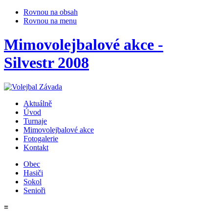
Rovnou na obsah
Rovnou na menu
Mimovolejbalové akce -
Silvestr 2008
Aktuálně
Úvod
Turnaje
Mimovolejbalové akce
Fotogalerie
Kontakt
Obec
Hasiči
Sokol
Senioři
≡