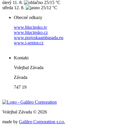
úterý
11. 8.
25/15 °C
středa
12. 8.
25/12 °C
Obecné odkazy
www.hlucinsko.tv
www.hlucinsko.cz
www.prajzskaambasada.eu
www.i-senior.cz
Kontakt
Volejbal Závada
Závada
747 19
Volejbal Závada © 2026
made by
Galileo Corporation s.r.o.