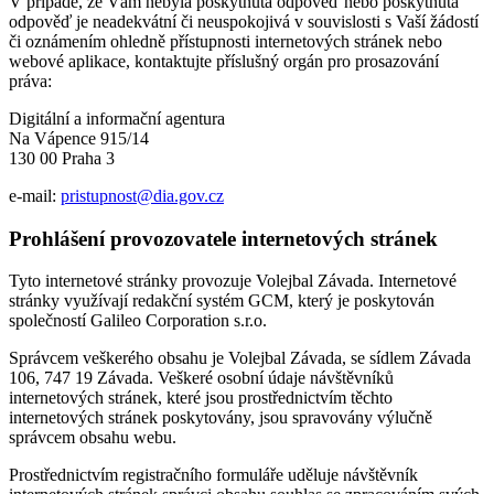
V případě, že Vám nebyla poskytnuta odpověď nebo poskytnutá
odpověď je neadekvátní či neuspokojivá v souvislosti s Vaší žádostí
či oznámením ohledně přístupnosti internetových stránek nebo
webové aplikace, kontaktujte příslušný orgán pro prosazování
práva:
Digitální a informační agentura
Na Vápence 915/14
130 00 Praha 3
e-mail:
pristupnost@dia.gov.cz
Prohlášení provozovatele internetových stránek
Tyto internetové stránky provozuje Volejbal Závada. Internetové
stránky využívají redakční systém GCM, který je poskytován
společností Galileo Corporation s.r.o.
Správcem veškerého obsahu je Volejbal Závada, se sídlem Závada
106, 747 19 Závada. Veškeré osobní údaje návštěvníků
internetových stránek, které jsou prostřednictvím těchto
internetových stránek poskytovány, jsou spravovány výlučně
správcem obsahu webu.
Prostřednictvím registračního formuláře uděluje návštěvník