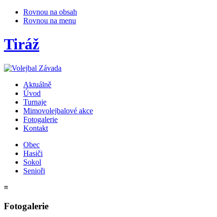
Rovnou na obsah
Rovnou na menu
Tiráž
Aktuálně
Úvod
Turnaje
Mimovolejbalové akce
Fotogalerie
Kontakt
Obec
Hasiči
Sokol
Senioři
≡
Fotogalerie