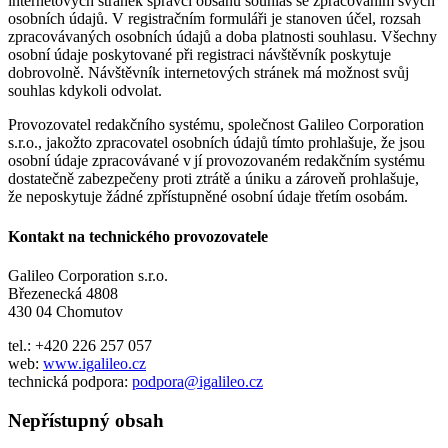
internetových stránek správci obsahu souhlas se zpracováním svých
osobních údajů. V registračním formuláři je stanoven účel, rozsah
zpracovávaných osobních údajů a doba platnosti souhlasu. Všechny
osobní údaje poskytované při registraci návštěvník poskytuje
dobrovolně. Návštěvník internetových stránek má možnost svůj
souhlas kdykoli odvolat.
Provozovatel redakčního systému, společnost Galileo Corporation
s.r.o., jakožto zpracovatel osobních údajů tímto prohlašuje, že jsou
osobní údaje zpracovávané v jí provozovaném redakčním systému
dostatečně zabezpečeny proti ztrátě a úniku a zároveň prohlašuje,
že neposkytuje žádné zpřístupněné osobní údaje třetím osobám.
Kontakt na technického provozovatele
Galileo Corporation s.r.o.
Březenecká 4808
430 04 Chomutov
tel.: +420 226 257 057
web:
www.igalileo.cz
technická podpora:
podpora@igalileo.cz
Nepřístupný obsah