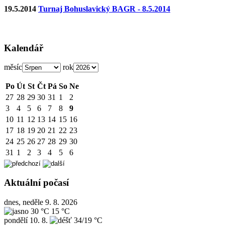
19.5.2014
Turnaj Bohuslavický BAGR - 8.5.2014
Kalendář
měsíc
rok
Po
Út
St
Čt
Pá
So
Ne
27
28
29
30
31
1
2
3
4
5
6
7
8
9
10
11
12
13
14
15
16
17
18
19
20
21
22
23
24
25
26
27
28
29
30
31
1
2
3
4
5
6
Aktuální počasí
dnes, neděle 9. 8. 2026
30 °C
15 °C
pondělí
10. 8.
34/19 °C