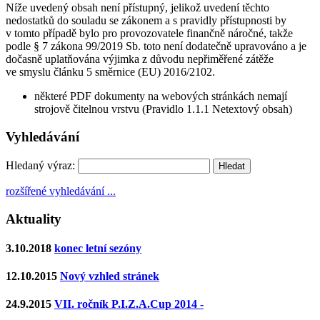
Níže uvedený obsah není přístupný, jelikož uvedení těchto
nedostatků do souladu se zákonem a s pravidly přístupnosti by
v tomto případě bylo pro provozovatele finančně náročné, takže
podle § 7 zákona 99/2019 Sb. toto není dodatečně upravováno a je
dočasně uplatňována výjimka z důvodu nepřiměřené zátěže
ve smyslu článku 5 směrnice (EU) 2016/2102.
některé PDF dokumenty na webových stránkách nemají
strojově čitelnou vrstvu (Pravidlo 1.1.1 Netextový obsah)
Vyhledávání
Hledaný výraz:
rozšířené vyhledávání ...
Aktuality
3.10.2018
konec letní sezóny
12.10.2015
Nový vzhled stránek
24.9.2015
VII. ročník P.I.Z.A.Cup 2014 -