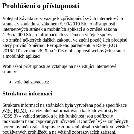
Prohlášení o přístupnosti
Volejbal Závada se zavazuje k zpřístupnění svých internetových
stránek v souladu se zákonem č. 99/2019 Sb., o přístupnosti
internetových stránek a mobilních aplikací a o změně zákona
č. 365/2000 Sb., o informačních systémech veřejné správy
a o změně některých dalších zákonů, ve znění pozdějších předpisů,
který provádí Směrnici Evropského parlamentu a Rady (EU)
2016/2102 ze dne 26. října 2016 o přístupnosti webových stránek
a mobilních aplikací.
Prohlášení přístupnosti se vztahuje na následující internetové
stránky:
volejbal.zavada.cz
Struktura informací
Struktura informací na stránkách byla vytvořena podle specifikace
W3C
HTML
5 a vizuálně naformátována kaskádovými styly
(
CSS
3) – vzhled stránek a jejich funkčnost jsou podřízeny
možnostem handicapovaných uživatelů. Dodržení výše zmíněných
norem by mělo zajistit správné zobrazení obsahu stránek ve většině
používaných prohlížečů a na většině zobrazovacích zařízení.