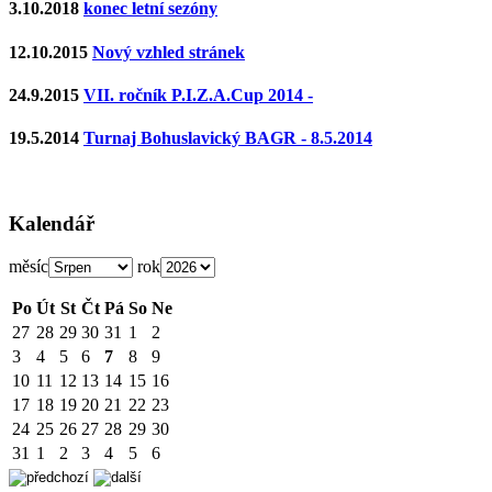
3.10.2018
konec letní sezóny
12.10.2015
Nový vzhled stránek
24.9.2015
VII. ročník P.I.Z.A.Cup 2014 -
19.5.2014
Turnaj Bohuslavický BAGR - 8.5.2014
Kalendář
měsíc
rok
Po
Út
St
Čt
Pá
So
Ne
27
28
29
30
31
1
2
3
4
5
6
7
8
9
10
11
12
13
14
15
16
17
18
19
20
21
22
23
24
25
26
27
28
29
30
31
1
2
3
4
5
6