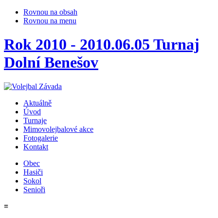
Rovnou na obsah
Rovnou na menu
Rok 2010 - 2010.06.05 Turnaj
Dolní Benešov
Aktuálně
Úvod
Turnaje
Mimovolejbalové akce
Fotogalerie
Kontakt
Obec
Hasiči
Sokol
Senioři
≡