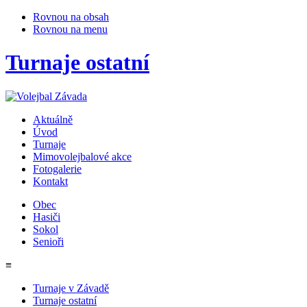
Rovnou na obsah
Rovnou na menu
Turnaje ostatní
Aktuálně
Úvod
Turnaje
Mimovolejbalové akce
Fotogalerie
Kontakt
Obec
Hasiči
Sokol
Senioři
≡
Turnaje v Závadě
Turnaje ostatní