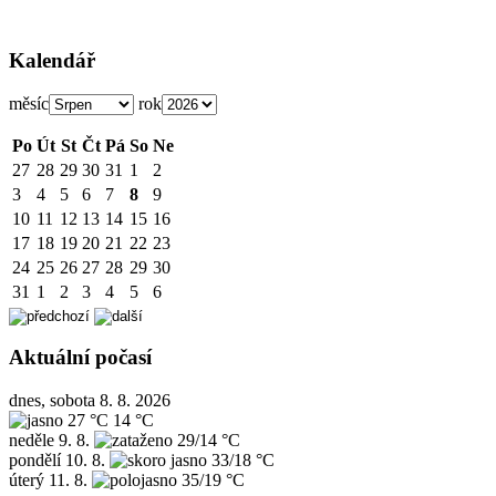
Kalendář
měsíc
rok
Po
Út
St
Čt
Pá
So
Ne
27
28
29
30
31
1
2
3
4
5
6
7
8
9
10
11
12
13
14
15
16
17
18
19
20
21
22
23
24
25
26
27
28
29
30
31
1
2
3
4
5
6
Aktuální počasí
dnes, sobota 8. 8. 2026
27 °C
14 °C
neděle
9. 8.
29/14 °C
pondělí
10. 8.
33/18 °C
úterý
11. 8.
35/19 °C