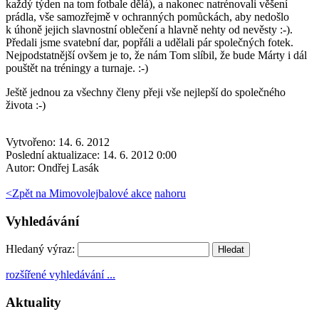
každý týden na tom fotbale dělá), a nakonec natrénovali věšení
prádla, vše samozřejmě v ochranných pomůckách, aby nedošlo
k úhoně jejich slavnostní oblečení a hlavně nehty od nevěsty :-).
Předali jsme svatební dar, popřáli a udělali pár společných fotek.
Nejpodstatnější ovšem je to, že nám Tom slíbil, že bude Márty i dál
pouštět na tréningy a turnaje. :-)
Ještě jednou za všechny členy přeji vše nejlepší do společného
života :-)
Vytvořeno: 14. 6. 2012
Poslední aktualizace: 14. 6. 2012 0:00
Autor:
Ondřej Lasák
<
Zpět na Mimovolejbalové akce
nahoru
Vyhledávání
Hledaný výraz:
rozšířené vyhledávání ...
Aktuality