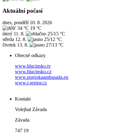
Aktuální počasí
dnes, pondělí 10. 8. 2026
34 °C
19 °C
úterý
11. 8.
25/15 °C
středa
12. 8.
25/12 °C
čtvrtek
13. 8.
27/13 °C
Obecné odkazy
www.hlucinsko.tv
www.hlucinsko.cz
www.prajzskaambasada.eu
www.i-senior.cz
Kontakt
Volejbal Závada
Závada
747 19