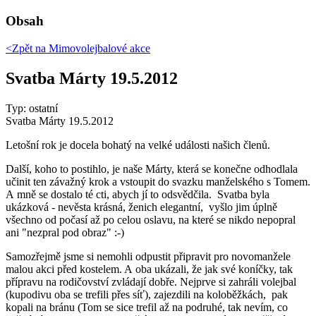
Obsah
<Zpět na
Mimovolejbalové akce
Svatba Márty 19.5.2012
Typ: ostatní
Svatba Márty 19.5.2012
Letošní rok je docela bohatý na velké události našich členů.
Další, koho to postihlo, je naše Márty, která se konečne odhodlala
učinit ten závažný krok a vstoupit do svazku manželského s Tomem.
A mně se dostalo té cti, abych jí to odsvědčila. Svatba byla
ukázková - nevěsta krásná, ženich elegantní, vyšlo jim úplně
všechno od počasí až po celou oslavu, na které se nikdo nepopral
ani "nezpral pod obraz" :-)
Samozřejmě jsme si nemohli odpustit připravit pro novomanžele
malou akci před kostelem. A oba ukázali, že jak své koníčky, tak
přípravu na rodičovství zvládají dobře. Nejprve si zahráli volejbal
(kupodivu oba se trefili přes síť), zajezdili na koloběžkách, pak
kopali na bránu (Tom se sice trefil až na podruhé, tak nevím, co