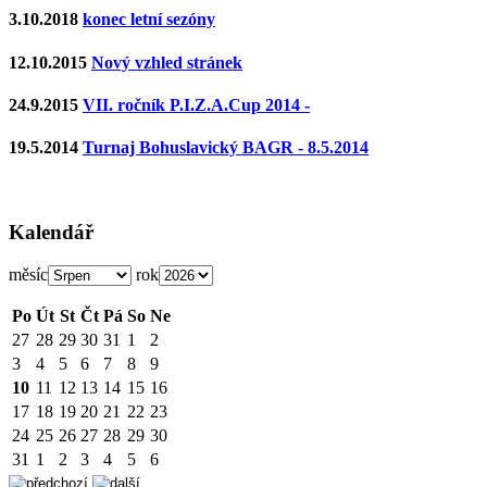
3.10.2018
konec letní sezóny
12.10.2015
Nový vzhled stránek
24.9.2015
VII. ročník P.I.Z.A.Cup 2014 -
19.5.2014
Turnaj Bohuslavický BAGR - 8.5.2014
Kalendář
měsíc
rok
Po
Út
St
Čt
Pá
So
Ne
27
28
29
30
31
1
2
3
4
5
6
7
8
9
10
11
12
13
14
15
16
17
18
19
20
21
22
23
24
25
26
27
28
29
30
31
1
2
3
4
5
6