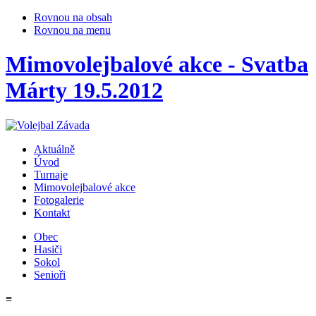
Rovnou na obsah
Rovnou na menu
Mimovolejbalové akce - Svatba
Márty 19.5.2012
Aktuálně
Úvod
Turnaje
Mimovolejbalové akce
Fotogalerie
Kontakt
Obec
Hasiči
Sokol
Senioři
≡