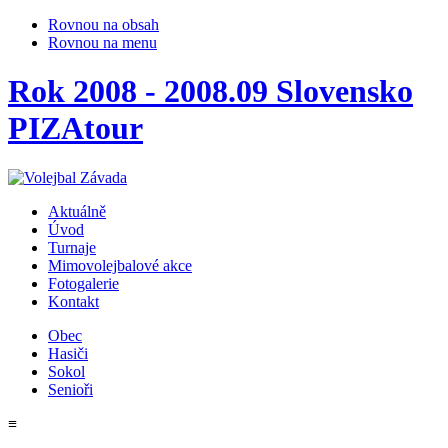
Rovnou na obsah
Rovnou na menu
Rok 2008 - 2008.09 Slovensko
PIZAtour
Aktuálně
Úvod
Turnaje
Mimovolejbalové akce
Fotogalerie
Kontakt
Obec
Hasiči
Sokol
Senioři
≡