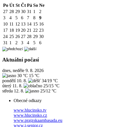
Po
Út
St
Čt
Pá
So
Ne
27
28
29
30
31
1
2
3
4
5
6
7
8
9
10
11
12
13
14
15
16
17
18
19
20
21
22
23
24
25
26
27
28
29
30
31
1
2
3
4
5
6
Aktuální počasí
dnes, neděle 9. 8. 2026
30 °C
15 °C
pondělí
10. 8.
34/19 °C
úterý
11. 8.
25/15 °C
středa
12. 8.
25/12 °C
Obecné odkazy
www.hlucinsko.tv
www.hlucinsko.cz
www.prajzskaambasada.eu
www.i-senior.cz